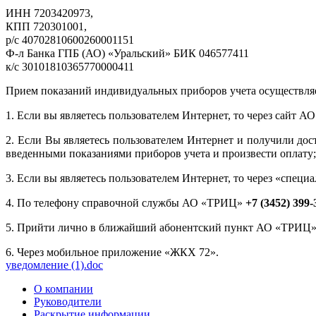
ИНН 7203420973,
КПП 720301001,
р/с 40702810600260001151
Ф-л Банка ГПБ (АО) «Уральский» БИК 046577411
к/с 30101810365770000411
Прием показаний индивидуальных приборов учета осуществляетс
1. Если вы являетесь пользователем Интернет, то через сайт 
2. Если Вы являетесь пользователем Интернет и получили до
введенными показаниями приборов учета и произвести оплату;
3. Если вы являетесь пользователем Интернет, то через «спец
4. По телефону справочной службы АО «ТРИЦ»
+7 (3452) 399-
5. Прийти лично в ближайший абонентский пункт АО «ТРИЦ»
6. Через мобильное приложение «ЖКХ 72».
уведомление (1).doc
О компании
Руководители
Раскрытие информации