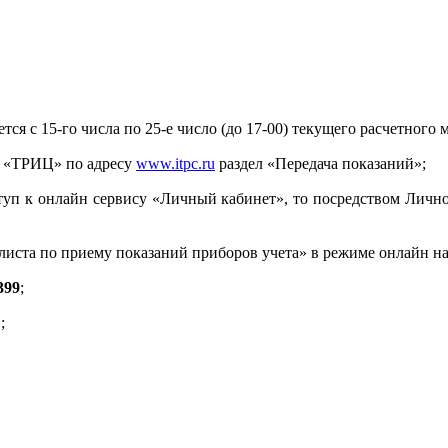
я с 15-го числа по 25-е число (до 17-00) текущего расчетного
АО «ТРИЦ» по адресу
www.itpc.ru
раздел «Передача показаний»;
ступ к онлайн сервису «Личный кабинет», то посредством Лично
иалиста по приему показаний приборов учета» в режиме онлайн н
399
;
;