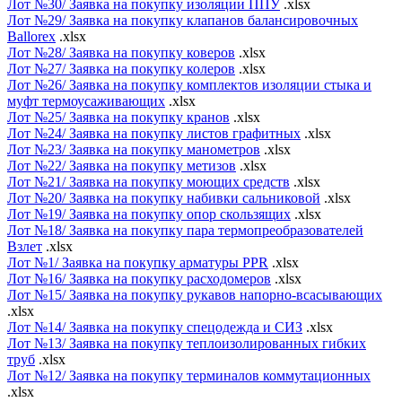
Лот №30/ Заявка на покупку изоляции ППУ
.xlsx
Лот №29/ Заявка на покупку клапанов балансировочных
Ballorex
.xlsx
Лот №28/ Заявка на покупку коверов
.xlsx
Лот №27/ Заявка на покупку колеров
.xlsx
Лот №26/ Заявка на покупку комплектов изоляции стыка и
муфт термоусаживающих
.xlsx
Лот №25/ Заявка на покупку кранов
.xlsx
Лот №24/ Заявка на покупку листов графитных
.xlsx
Лот №23/ Заявка на покупку манометров
.xlsx
Лот №22/ Заявка на покупку метизов
.xlsx
Лот №21/ Заявка на покупку моющих средств
.xlsx
Лот №20/ Заявка на покупку набивки сальниковой
.xlsx
Лот №19/ Заявка на покупку опор скользящих
.xlsx
Лот №18/ Заявка на покупку пара термопреобразователей
Взлет
.xlsx
Лот №1/ Заявка на покупку арматуры PPR
.xlsx
Лот №16/ Заявка на покупку расходомеров
.xlsx
Лот №15/ Заявка на покупку рукавов напорно-всасывающих
.xlsx
Лот №14/ Заявка на покупку спецодежда и СИЗ
.xlsx
Лот №13/ Заявка на покупку теплоизолированных гибких
труб
.xlsx
Лот №12/ Заявка на покупку терминалов коммутационных
.xlsx