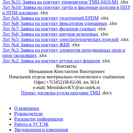
Лот №11/ Заявка на покупку термометров ТМЦ-9410-М1
.xlsx
Лот №10/ Заявка на покупку труба и фасонные изделия в ППУ
и ППМ изоляции
.xlsx
Лот №9/ Заявка на покупку уплотнений EPDM
.xlsx
Лот №8/ Заявка на покупку фиксаторов одинарных
.xlsx
Лот №7/ Заявка на покупку фильтров газовых
.xlsx
Лот №6/ Заявка на покупку шнуров резиновых
.xlsx
Лот №5/ Заявка на покупку электротехнических изделий
.xlsx
Лот №4/ Заявка на покупку ЖБИ
.xlsx
Лот №3/ Заявка на покупку элементов неподвижных опор и
опор скользящих
.xlsx
Лот №2/ Заявка на покупку втулок под фланцев
.xlsx
Контакты:
Меньшиков Константин Викторович
Начальник отдела материально-технического снабжения
Офис:+7(3452)38-62-00, вн.3614
e-mail: MenshikovKV@ao-ustek.ru
Проект договора купли-продажи ТМЦ
.docx
О компании
Руководители
Раскрытие информации
Работа в УСТЭК
Уведомления и извещения