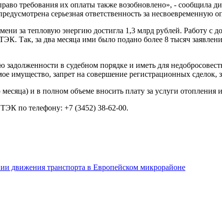
 право требования их оплаты также возобновлено», - сообщила 
предусмотрена серьезная ответственность за несвоевременную о
мени за тепловую энергию достигла 1,3 млрд рублей. Работу с 
К. Так, за два месяца ими было подано более 8 тысяч заявлени
 задолженности в судебном порядке и иметь для недобросовест
ое имущество, запрет на совершение регистрационных сделок, з
месяца) и в полном объеме вносить плату за услуги отопления 
К по телефону: +7 (3452) 38-62-00.
и движения транспорта в Европейском микрорайоне