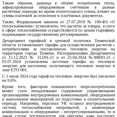
Таким образом, разница в объёме потребления тепла,
зафиксированная общедомовым счётчиком в разные
расчётные периоды во время отопительного сезона, влияет на
суммы платежей за отопление в платёжных документах.
Также, Федеральным законом от 27.07.2010 № 190-ФЗ «О
теплоснабжении» установлено, что расчеты за товары, услуги
в сфере теплоснабжения осуществляются по ценам (тарифам),
подлежащим государственному регулированию.
Департамент тарифной и ценовой политики Тюменской
области устанавливает тарифы для осуществления расчетов с
потребителями за поставленную тепловую энергию на
территории города Тюмени. Распоряжениями Департамента
от 15.12.2023 № 312/01-21 и от 25.04.2024 №008/01-21 с
01.07.2024 установлены льготные тарифы на тепловую
энергию для населения, получающего тепловую энергию в
зоне ЕТО 001.
С 1 июля 2024 года тариф на тепловую энергию был увеличен
на 9,6%.
Кроме того, фактором повышенного энергопотребления
может стать ненадлежащее содержание управляющими
организациями внутридомовых коммуникаций, оборудования
и выполнение мероприятий по подготовке к отопительному
периоду. Например, персонал УК оставил внутридомовую
систему теплоснабжения непромытой, а инженерные
коммуникации и оборудование - неотрегулированными, то в
таком случае теплоносителя для обогрева дома поступает