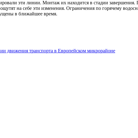
ровали эти линии. Монтаж их находится в стадии завершения. 
е ощутят на себе эти изменения. Ограничения по горячему водо
пущены в ближайшее время.
и движения транспорта в Европейском микрорайоне