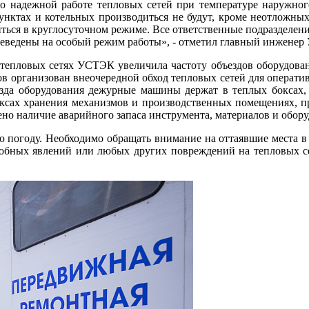
о надежной работе тепловых сетей при температуре наружного
унктах и котельных производиться не будут, кроме неотложны
иться в круглосуточном режиме. Все ответственные подразделен
ереведены на особый режим работы», - отметил главный инжене
 тепловых сетях УСТЭК увеличила частоту объездов оборудова
в организован внеочередной обход тепловых сетей для оператив
езда оборудования дежурные машины держат в теплых боксах, 
оксах хранения механизмов и производственных помещениях, п
но наличие аварийного запаса инструмента, материалов и обору
огоду. Необходимо обращать внимание на оттаявшие места в сн
добных явлений или любых других повреждений на тепловых се