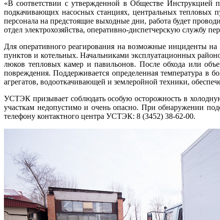
«В соответствии с утвержденной в Обществе Инструкцией п
подкачивающих насосных станциях, центральных тепловых п
персонала на предстоящие выходные дни, работа будет провод
отдел электрохозяйства, оперативно-диспетчерскую службу п
Для оперативного реагирования на возможные инциденты на
пунктов и котельных. Начальниками эксплуатационных районо
люков тепловых камер и павильонов. После обхода или объ
повреждения. Поддерживается определенная температура в б
агрегатов, водооткачивающей и землеройной техники, обеспече
УСТЭК призывает соблюдать особую осторожность в холодную п
участкам недопустимо и очень опасно. При обнаружении по
телефону контактного центра УСТЭК: 8 (3452) 38-62-00.