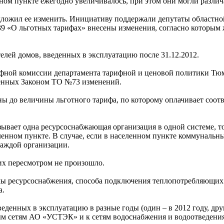
ном пункте ежегодно увеличивалось, при этом они могли различа
едложил ее изменить. Инициативу поддержали депутаты областно
39 «О льготных тарифах» внесены изменения, согласно которым
елей домов, введенных в эксплуатацию после 31.12.2012.
рифной комиссии департамента тарифной и ценовой политики Тюм
сенных Законом ТО №73 изменений.
ы до величины льготного тарифа, по которому оплачивает соо
зывает одна ресурсоснабжающая организация в одной системе, т
ленном пункте. В случае, если в населенном пункте коммуналь
каждой организации.
 их пересмотром не произошло.
емы ресурсоснабжения, способа подключения теплопотребляющих
а.
веденных в эксплуатацию в разные годы (один – в 2012 году, др
м сетям АО «УСТЭК» и к сетям водоснабжения и водоотведения