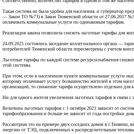
Соответственно, количество тарифов в одном и том же населен
Такая система не была удобна для населения, и губернатор пр
— Закон ТО №73) в Закон Тюменской области от 27.06.2017 №
оплачивать коммунальные услуги по одинаковым тарифам.
Реализация закона позволила снизить льготные тарифы для жит
24.09.2021 состоялось заседание коллегиального органа — та
потребителей Тюменской области пересмотрены с учетом вне
Льготные тарифы по каждой системе ресурсоснабжения снижен
этой системы.
При этом, если в населенном пункте коммунальные услуги ока
которому оплачивает услугу большинство жителей в этом насе
организаций, то снижение тарифа осуществлено отдельно для 
Ни для одного жителя увеличения льготных тарифов в связи с
Величина льготных тарифов с 1 октября 2021 зависит от сист
тарифообразования и больше не зависит от года постройки дом
Рассмотрим это на примере двух соседних домов в г.Тюмени, в
энергию от ТЭЦ, подключенных к распределительным тепловы