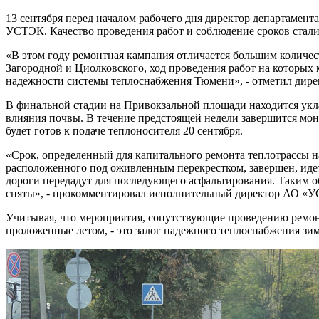
13 сентября перед началом рабочего дня директор департамен
УСТЭК. Качество проведения работ и соблюдение сроков стал
«В этом году ремонтная кампания отличается большим количе
Загородной и Циолковского, ход проведения работ на которых
надежности системы теплоснабжения Тюмени», - отметил дир
В финальной стадии на Привокзальной площади находится укла
влияния почвы. В течение предстоящей недели завершится мо
будет готов к подаче теплоносителя 20 сентября.
«Срок, определенный для капитального ремонта теплотрассы 
расположенного под оживленным перекрестком, завершен, идет 
дороги передадут для последующего асфальтирования. Таким о
сняты», - прокомментировал исполнительный директор АО «У
Учитывая, что мероприятия, сопутствующие проведению ремон
проложенные летом, - это залог надежного теплоснабжения зи