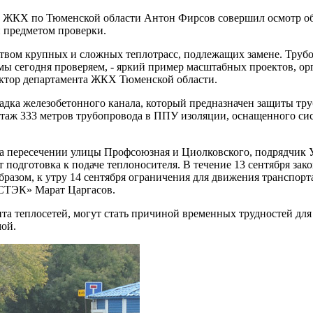
та ЖКХ по Тюменской области Антон Фирсов совершил осмотр об
и предметом проверки.
ством крупных и сложных теплотрасс, подлежащих замене. Труб
 мы сегодня проверяем, - яркий пример масштабных проектов, 
ектор департамента ЖКХ Тюменской области.
дка железобетонного канала, который предназначен защиты труб
нтаж 333 метров трубопровода в ППУ изоляции, оснащенного си
на пересечении улицы Профсоюзная и Циолковского, подрядчик 
подготовка к подаче теплоносителя. В течение 13 сентября зако
бразом, к утру 14 сентября ограничения для движения транспор
СТЭК» Марат Царгасов.
та теплосетей, могут стать причиной временных трудностей дл
мой.