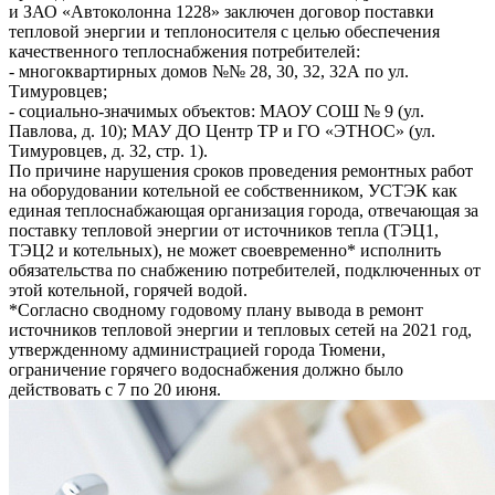
и ЗАО «Автоколонна 1228» заключен договор поставки
тепловой энергии и теплоносителя с целью обеспечения
качественного теплоснабжения потребителей:
- многоквартирных домов №№ 28, 30, 32, 32А по ул.
Тимуровцев;
- социально-значимых объектов: МАОУ СОШ № 9 (ул.
Павлова, д. 10); МАУ ДО Центр ТР и ГО «ЭТНОС» (ул.
Тимуровцев, д. 32, стр. 1).
По причине нарушения сроков проведения ремонтных работ
на оборудовании котельной ее собственником, УСТЭК как
единая теплоснабжающая организация города, отвечающая за
поставку тепловой энергии от источников тепла (ТЭЦ1,
ТЭЦ2 и котельных), не может своевременно* исполнить
обязательства по снабжению потребителей, подключенных от
этой котельной, горячей водой.
*Согласно сводному годовому плану вывода в ремонт
источников тепловой энергии и тепловых сетей на 2021 год,
утвержденному администрацией города Тюмени,
ограничение горячего водоснабжения должно было
действовать с 7 по 20 июня.